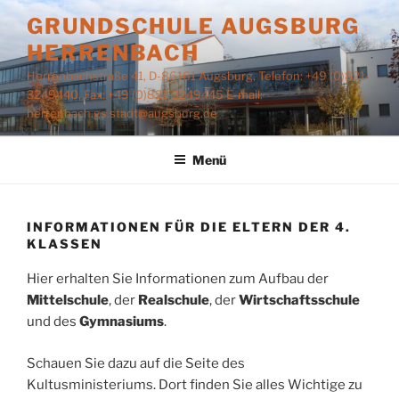
Zum
GRUNDSCHULE AUGSBURG
Inhalt
HERRENBACH
springen
Herrenbachstraße 41, D-86161 Augsburg, Telefon: +49 (0)821-
3249440, Fax: +49 (0)821-3249445 E-mail:
herrenbach.gs.stadt@augsburg.de
Menü
INFORMATIONEN FÜR DIE ELTERN DER 4.
KLASSEN
Hier erhalten Sie Informationen zum Aufbau der
Mittelschule
, der
Realschule
, der
Wirtschaftsschule
und des
Gymnasiums
.
Schauen Sie dazu auf die Seite des
Kultusministeriums. Dort finden Sie alles Wichtige zu