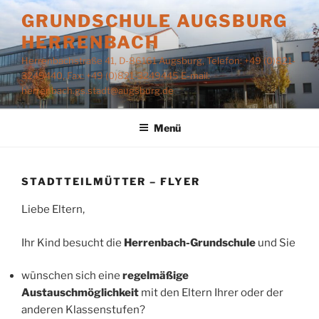
Zum
GRUNDSCHULE AUGSBURG
Inhalt
HERRENBACH
springen
Herrenbachstraße 41, D-86161 Augsburg, Telefon: +49 (0)821-
3249440, Fax: +49 (0)821-3249445 E-mail:
herrenbach.gs.stadt@augsburg.de
Menü
STADTTEILMÜTTER – FLYER
Liebe Eltern,
Ihr Kind besucht die
Herrenbach-Grundschule
und Sie
wünschen sich eine
regelmäßige
Austauschmöglichkeit
mit den Eltern Ihrer oder der
anderen Klassenstufen?