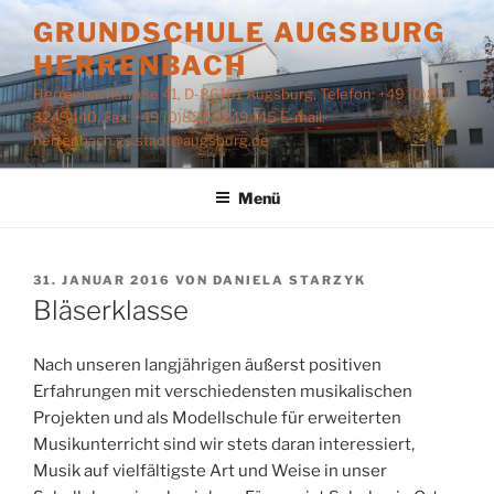
Zum
GRUNDSCHULE AUGSBURG
Inhalt
HERRENBACH
springen
Herrenbachstraße 41, D-86161 Augsburg, Telefon: +49 (0)821-
3249440, Fax: +49 (0)821-3249445 E-mail:
herrenbach.gs.stadt@augsburg.de
Menü
VERÖFFENTLICHT
31. JANUAR 2016
VON
DANIELA STARZYK
AM
Bläserklasse
Nach unseren langjährigen äußerst positiven
Erfahrungen mit verschiedensten musikalischen
Projekten und als Modellschule für erweiterten
Musikunterricht sind wir stets daran interessiert,
Musik auf vielfältigste Art und Weise in unser