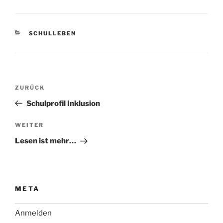
KATEGORIEN
SCHULLEBEN
Beitragsnavigation
Vorheriger
ZURÜCK
Beitrag
Schulprofil Inklusion
Nächster
WEITER
Beitrag
Lesen ist mehr…
META
Anmelden