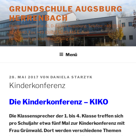
Zum
GRUNDSCHULE AUGSBURG
Inhalt
HERRENBACH
springen
Herrenbachstraße 41, D-86161 Augsburg, Telefon: +49 (0)821-
3249440, Fax: +49 (0)821-3249445 E-mail:
herrenbach.gs.stadt@augsburg.de
Menü
VERÖFFENTLICHT
28. MAI 2017
VON
DANIELA STARZYK
AM
Kinderkonferenz
Die Kinderkonferenz – KIKO
Die Klassensprecher der 1. bis 4. Klasse treffen sich
pro Schuljahr etwa fünf Mal zur Kinderkonferenz mit
Frau Grünwald. Dort werden verschiedene Themen