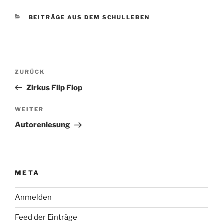
KATEGORIEN
BEITRÄGE AUS DEM SCHULLEBEN
Beitragsnavigation
Vorheriger
ZURÜCK
Beitrag
Zirkus Flip Flop
Nächster
WEITER
Beitrag
Autorenlesung
META
Anmelden
Feed der Einträge